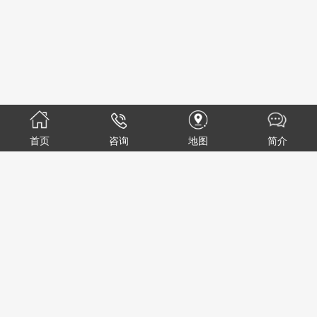
深化国际交流共谋合作发展|...
首页
咨询
地图
简介
DATE:2026-05-09
...
查看详情>>
【晋企风采•专精特新专板特辑】河津...
2026-05-07
以创新绘发展新图——记河津市华辉杰...
2026-05-07
锚定“双进”目标 ******建设“五区三...
2026-05-07
日本林海产业株式会社和三环株式会社...
2023-08-08