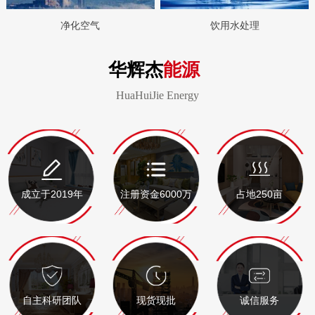
净化空气
饮用水处理
华辉杰
能源
HuaHuiJie Energy
成立于2019年
注册资金6000万
占地250亩
自主科研团队
现货现批
诚信服务